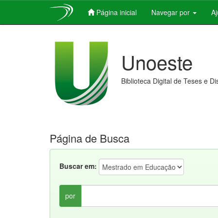
Página inicial
Navegar por
A
Skip
navigation
Unoeste
Biblioteca Digital de Teses e D
Página de Busca
Buscar em:
por