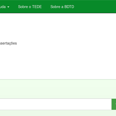
juda
Sobre o TEDE
Sobre a BDTD
issertações