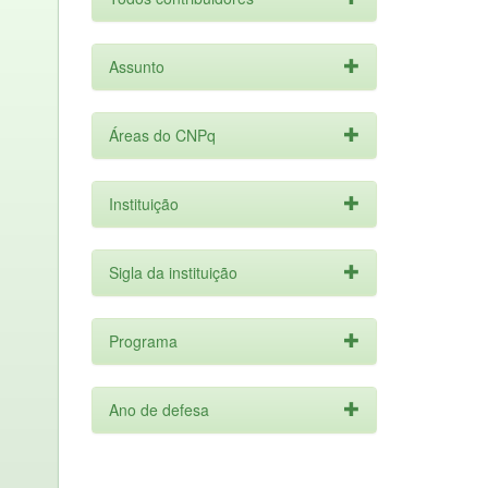
Assunto
Áreas do CNPq
Instituição
Sigla da instituição
Programa
Ano de defesa