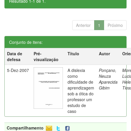
Resultado 1-1 de 1.
Anterior
1
Próximo
Conjunto de itens:
Data de
Pré-
Título
Autor
Orie
defesa
visualização
5-Dez-2007
A dislexia
Ponçano,
Moret
como
Neuza
Luci
dificuldade de
Aparecida
Hele
aprendizagem
Gibim
Tios
sob a ótica do
professor um
estudo de
caso
Compartilhamento