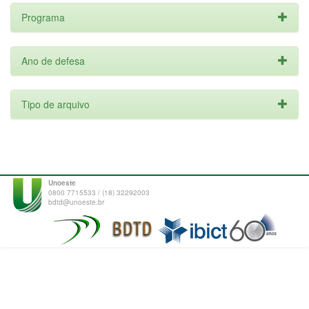
Programa
Ano de defesa
Tipo de arquivo
Unoeste
0800 7715533 / (18) 32292003
bdtd@unoeste.br