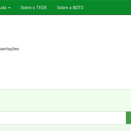
juda
Sobre o TEDE
Sobre a BDTD
issertações