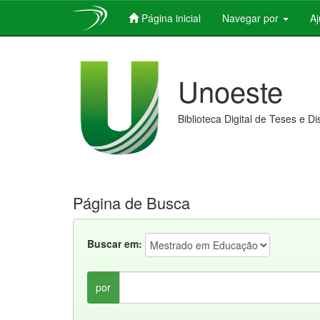
Página inicial
Navegar por
A
Skip
navigation
Unoeste
Biblioteca Digital de Teses e D
Página de Busca
Buscar em:
por