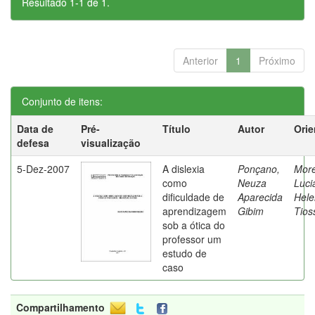
Resultado 1-1 de 1.
Anterior
1
Próximo
Conjunto de itens:
Data de
Pré-
Título
Autor
Orie
defesa
visualização
5-Dez-2007
A dislexia
Ponçano,
Moret
como
Neuza
Luci
dificuldade de
Aparecida
Hele
aprendizagem
Gibim
Tios
sob a ótica do
professor um
estudo de
caso
Compartilhamento