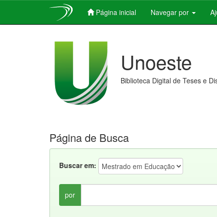
Página inicial
Navegar por
A
Skip
navigation
Unoeste
Biblioteca Digital de Teses e D
Página de Busca
Buscar em:
por