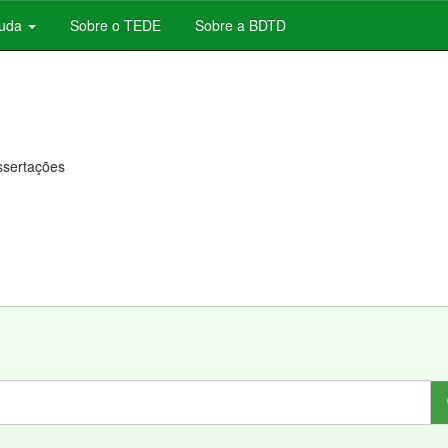
juda
Sobre o TEDE
Sobre a BDTD
issertações