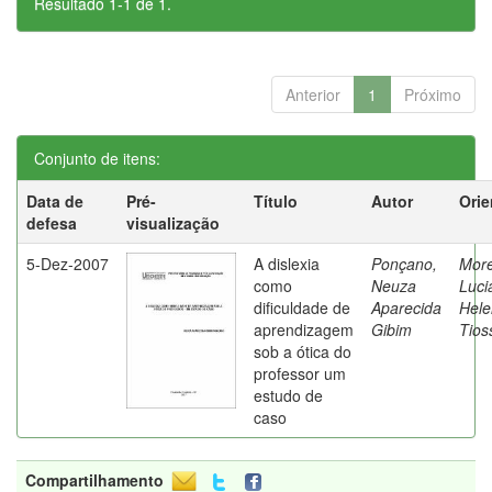
Resultado 1-1 de 1.
Anterior
1
Próximo
Conjunto de itens:
Data de
Pré-
Título
Autor
Orie
defesa
visualização
5-Dez-2007
A dislexia
Ponçano,
Moret
como
Neuza
Luci
dificuldade de
Aparecida
Hele
aprendizagem
Gibim
Tios
sob a ótica do
professor um
estudo de
caso
Compartilhamento