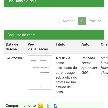
Resultado 1-1 de 1.
Anterior
1
Próximo
Conjunto de itens:
Data de
Pré-
Título
Autor
Orie
defesa
visualização
5-Dez-2007
A dislexia
Ponçano,
Moret
como
Neuza
Luci
dificuldade de
Aparecida
Hele
aprendizagem
Gibim
Tios
sob a ótica do
professor um
estudo de
caso
Compartilhamento