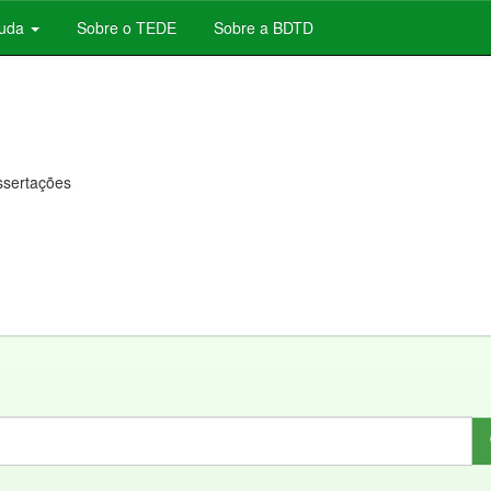
juda
Sobre o TEDE
Sobre a BDTD
issertações