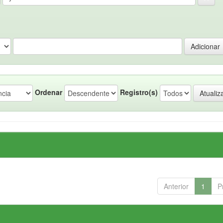
Ordenar
Registro(s)
Anterior
1
P