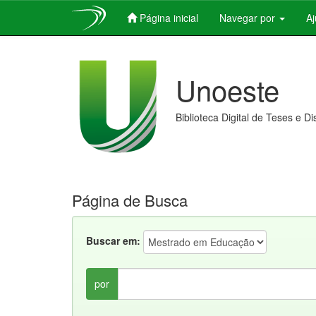
Página inicial
Navegar por
A
Skip
navigation
Unoeste
Biblioteca Digital de Teses e D
Página de Busca
Buscar em:
por