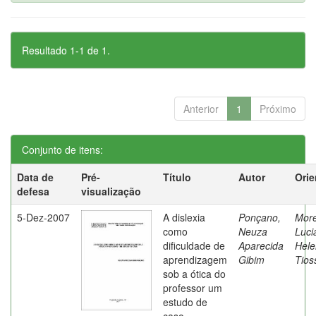
Resultado 1-1 de 1.
Anterior
1
Próximo
Conjunto de itens:
Data de
Pré-
Título
Autor
Orie
defesa
visualização
5-Dez-2007
A dislexia
Ponçano,
Moret
como
Neuza
Luci
dificuldade de
Aparecida
Hele
aprendizagem
Gibim
Tios
sob a ótica do
professor um
estudo de