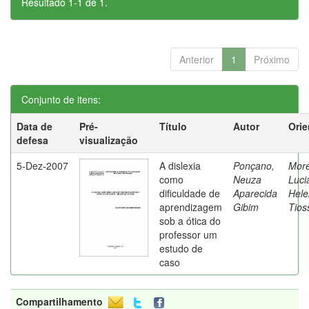
Resultado 1-1 de 1.
Anterior
1
Próximo
Conjunto de itens:
Data de
Pré-
Título
Autor
Orie
defesa
visualização
5-Dez-2007
A dislexia
Ponçano,
Moret
como
Neuza
Luci
dificuldade de
Aparecida
Hele
aprendizagem
Gibim
Tios
sob a ótica do
professor um
estudo de
caso
Compartilhamento