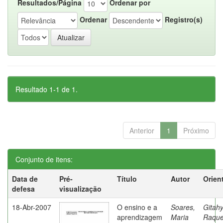
Resultados/Página
Ordenar por
Ordenar
Registro(s)
Resultado 1-1 de 1.
Anterior
1
Próximo
Conjunto de itens:
Data de
Pré-
Título
Autor
Orien
defesa
visualização
18-Abr-2007
O ensino e a
Soares,
Gitahy
aprendizagem
Maria
Raque