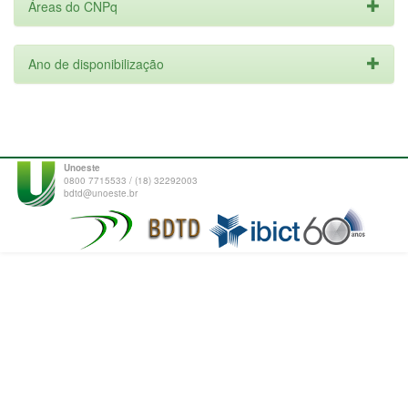
Áreas do CNPq
Ano de disponibilização
Unoeste
0800 7715533 / (18) 32292003
bdtd@unoeste.br