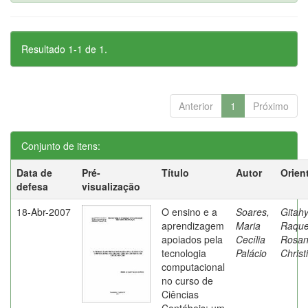
Resultado 1-1 de 1.
Anterior
1
Próximo
Conjunto de itens:
Data de
Pré-
Título
Autor
Orien
defesa
visualização
18-Abr-2007
O ensino e a
Soares,
Gitahy
aprendizagem
Maria
Raque
apoiados pela
Cecília
Rosa
tecnologia
Palácio
Christ
computacional
no curso de
Ciências