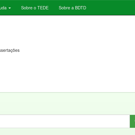
juda
Sobre o TEDE
Sobre a BDTD
issertações