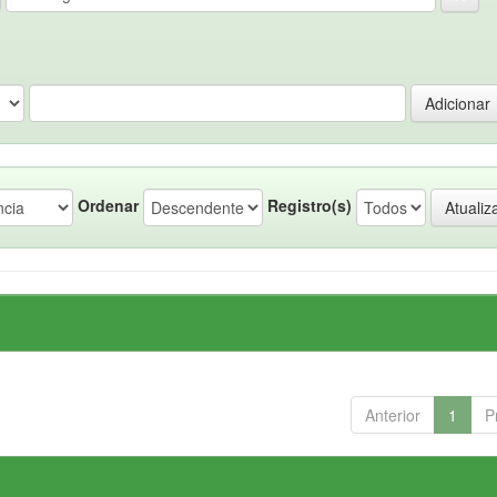
Ordenar
Registro(s)
Anterior
1
P