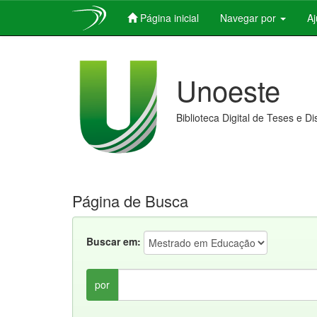
Página inicial
Navegar por
A
Skip
navigation
Unoeste
Biblioteca Digital de Teses e D
Página de Busca
Buscar em:
por