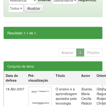
Resultado 1-1 de 1.
Anterior
1
Próximo
Conjunto de itens:
Data de
Pré-
Título
Autor
Orien
defesa
visualização
18-Abr-2007
O ensino e a
Soares,
Gitahy
aprendizagem
Maria
Raque
apoiados pela
Cecília
Rosa
tecnologia
Palácio
Christ