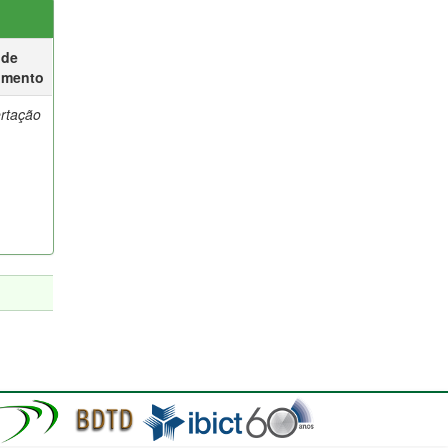
 de
umento
ertação