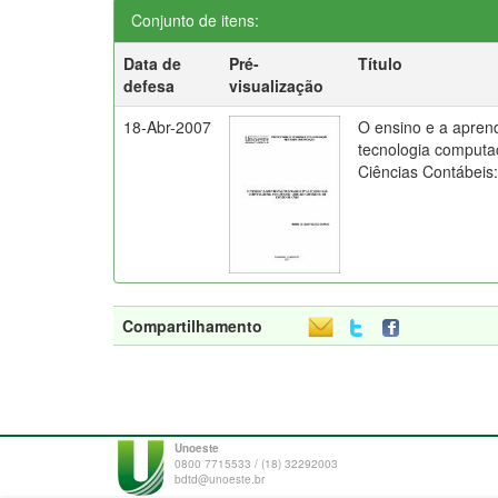
Conjunto de itens:
Data de
Pré-
Título
defesa
visualização
18-Abr-2007
O ensino e a apren
tecnologia computa
Ciências Contábeis
Compartilhamento
Unoeste
0800 7715533 / (18) 32292003
bdtd@unoeste.br