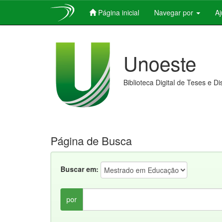
Página inicial
Navegar por
A
Skip
navigation
Unoeste
Biblioteca Digital de Teses e D
Página de Busca
Buscar em:
por