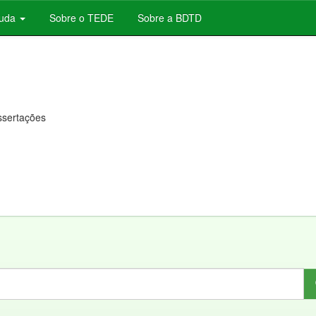
juda
Sobre o TEDE
Sobre a BDTD
issertações