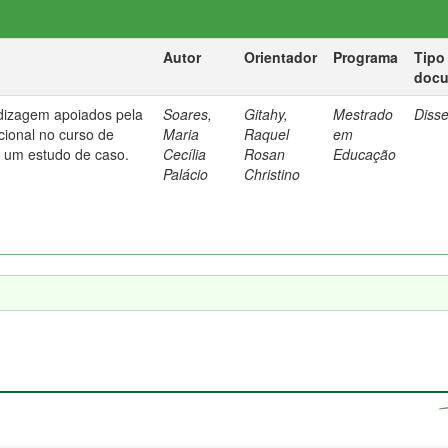
Autor
Orientador
Programa
Tipo
doc
dizagem apoiados pela
Soares,
Gitahy,
Mestrado
Diss
cional no curso de
Maria
Raquel
em
: um estudo de caso.
Cecília
Rosan
Educação
Palácio
Christino