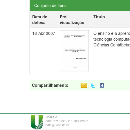
Conjunto de itens:
Data de
Pré-
Título
defesa
visualização
18-Abr-2007
O ensino e a apren
tecnologia computa
Ciências Contábeis
Compartilhamento
Unoeste
0800 7715533 / (18) 32292003
bdtd@unoeste.br