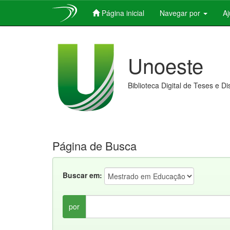
Página inicial
Navegar por
A
Skip
navigation
Unoeste
Biblioteca Digital de Teses e D
Página de Busca
Buscar em:
por