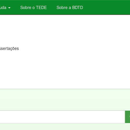
juda
Sobre o TEDE
Sobre a BDTD
issertações