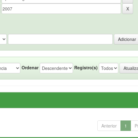
Ordenar
Registro(s)
Anterior
1
P