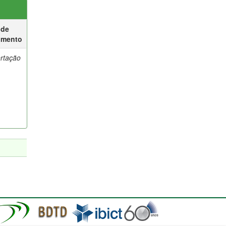
 de
umento
ertação