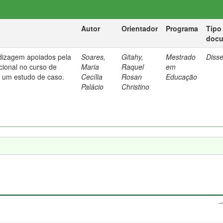
Autor
Orientador
Programa
Tipo
doc
dizagem apoiados pela
Soares,
Gitahy,
Mestrado
Diss
cional no curso de
Maria
Raquel
em
: um estudo de caso.
Cecília
Rosan
Educação
Palácio
Christino