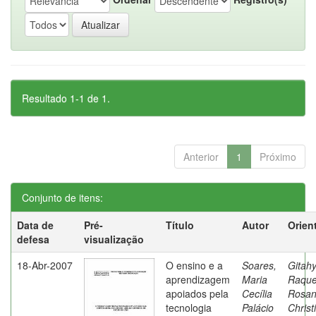
Resultado 1-1 de 1.
Anterior
1
Próximo
Conjunto de itens:
Data de
Pré-
Título
Autor
Orien
defesa
visualização
18-Abr-2007
O ensino e a
Soares,
Gitahy
aprendizagem
Maria
Raque
apoiados pela
Cecília
Rosa
tecnologia
Palácio
Christ