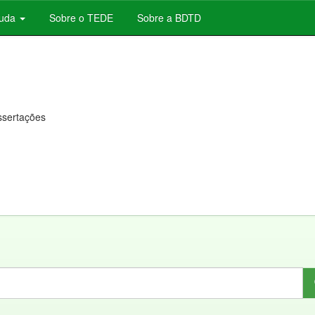
juda
Sobre o TEDE
Sobre a BDTD
issertações