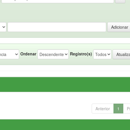
Ordenar
Registro(s)
Anterior
1
P