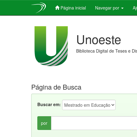
Página inicial
Navegar por
A
Skip
navigation
Unoeste
Biblioteca Digital de Teses e D
Página de Busca
Buscar em:
por