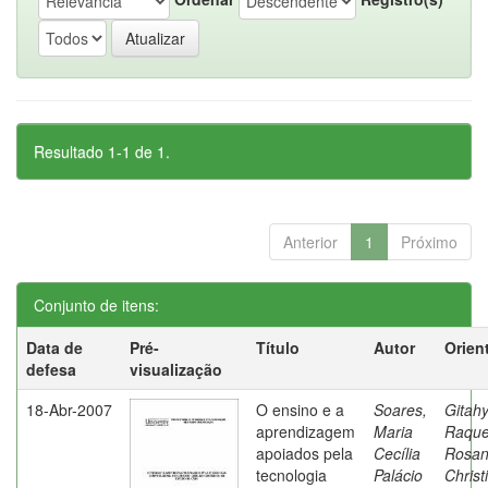
Resultado 1-1 de 1.
Anterior
1
Próximo
Conjunto de itens:
Data de
Pré-
Título
Autor
Orien
defesa
visualização
18-Abr-2007
O ensino e a
Soares,
Gitahy
aprendizagem
Maria
Raque
apoiados pela
Cecília
Rosa
tecnologia
Palácio
Christ