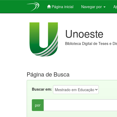
Página inicial
Navegar por
A
Skip
navigation
Unoeste
Biblioteca Digital de Teses e D
Página de Busca
Buscar em:
por