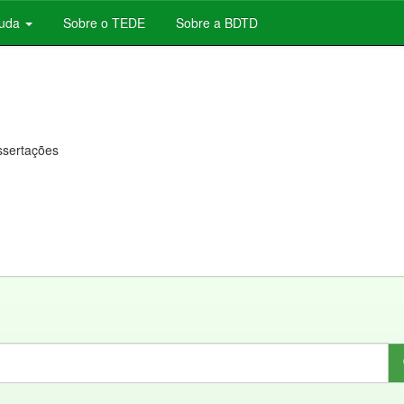
juda
Sobre o TEDE
Sobre a BDTD
issertações