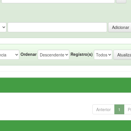
Ordenar
Registro(s)
Anterior
1
P