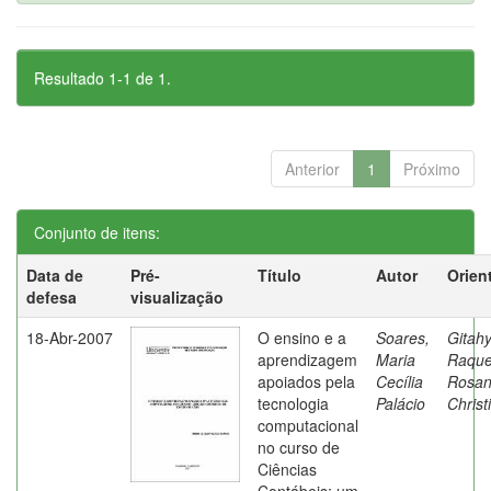
Resultado 1-1 de 1.
Anterior
1
Próximo
Conjunto de itens:
Data de
Pré-
Título
Autor
Orien
defesa
visualização
18-Abr-2007
O ensino e a
Soares,
Gitahy
aprendizagem
Maria
Raque
apoiados pela
Cecília
Rosa
tecnologia
Palácio
Christ
computacional
no curso de
Ciências