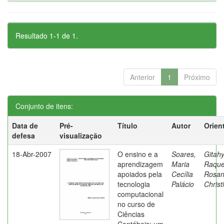
Resultado 1-1 de 1.
Anterior
1
Próximo
Conjunto de itens:
Data de
Pré-
Título
Autor
Orien
defesa
visualização
18-Abr-2007
O ensino e a
Soares,
Gitahy
aprendizagem
Maria
Raque
apoiados pela
Cecília
Rosa
tecnologia
Palácio
Christ
computacional
no curso de
Ciências