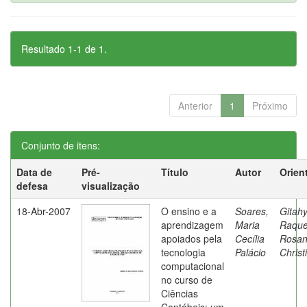
Resultado 1-1 de 1.
Anterior
1
Próximo
Conjunto de itens:
Data de
Pré-
Título
Autor
Orien
defesa
visualização
18-Abr-2007
O ensino e a
Soares,
Gitahy
aprendizagem
Maria
Raque
apoiados pela
Cecília
Rosa
tecnologia
Palácio
Christ
computacional
no curso de
Ciências