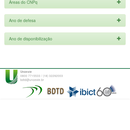
Áreas do CNPq
Ano de defesa
Ano de disponibilização
Unoeste
0800 7715533 / (18) 32292003
bdtd@unoeste.br