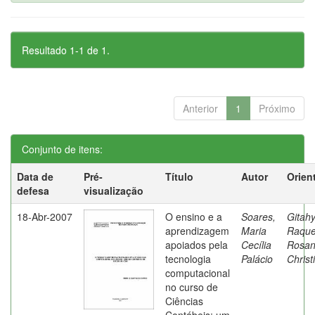
Resultado 1-1 de 1.
Anterior
1
Próximo
Conjunto de itens:
Data de
Pré-
Título
Autor
Orien
defesa
visualização
18-Abr-2007
O ensino e a
Soares,
Gitahy
aprendizagem
Maria
Raque
apoiados pela
Cecília
Rosa
tecnologia
Palácio
Christ
computacional
no curso de
Ciências