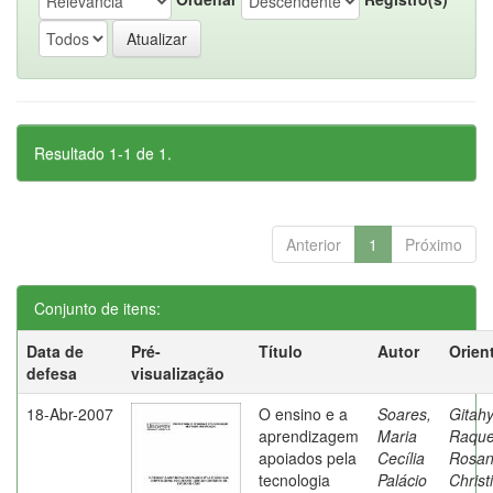
Resultado 1-1 de 1.
Anterior
1
Próximo
Conjunto de itens:
Data de
Pré-
Título
Autor
Orien
defesa
visualização
18-Abr-2007
O ensino e a
Soares,
Gitahy
aprendizagem
Maria
Raque
apoiados pela
Cecília
Rosa
tecnologia
Palácio
Christ