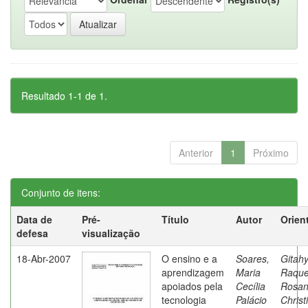
Resultado 1-1 de 1.
Anterior
1
Próximo
Conjunto de itens:
Data de
Pré-
Título
Autor
Orien
defesa
visualização
18-Abr-2007
O ensino e a
Soares,
Gitahy
aprendizagem
Maria
Raque
apoiados pela
Cecília
Rosa
tecnologia
Palácio
Christ