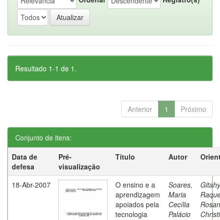
Resultado 1-1 de 1.
Anterior
1
Próximo
Conjunto de itens:
Data de
Pré-
Título
Autor
Orien
defesa
visualização
18-Abr-2007
O ensino e a
Soares,
Gitahy
aprendizagem
Maria
Raque
apoiados pela
Cecília
Rosa
tecnologia
Palácio
Christ