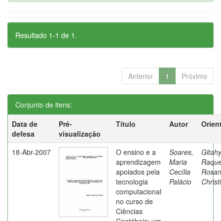
Resultado 1-1 de 1.
Anterior
1
Próximo
Conjunto de itens:
Data de
Pré-
Título
Autor
Orien
defesa
visualização
18-Abr-2007
O ensino e a
Soares,
Gitahy
aprendizagem
Maria
Raque
apoiados pela
Cecília
Rosa
tecnologia
Palácio
Christ
computacional
no curso de
Ciências