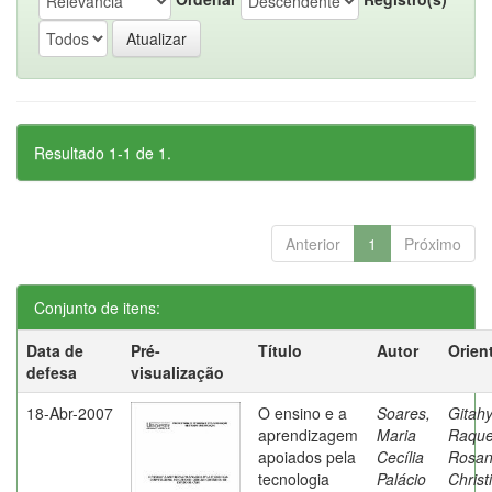
Resultado 1-1 de 1.
Anterior
1
Próximo
Conjunto de itens:
Data de
Pré-
Título
Autor
Orien
defesa
visualização
18-Abr-2007
O ensino e a
Soares,
Gitahy
aprendizagem
Maria
Raque
apoiados pela
Cecília
Rosa
tecnologia
Palácio
Christ