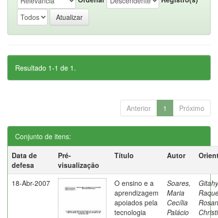
Resultado 1-1 de 1.
Anterior
1
Próximo
Conjunto de itens:
Data de
Pré-
Título
Autor
Orien
defesa
visualização
18-Abr-2007
O ensino e a
Soares,
Gitahy
aprendizagem
Maria
Raque
apoiados pela
Cecília
Rosa
tecnologia
Palácio
Christ