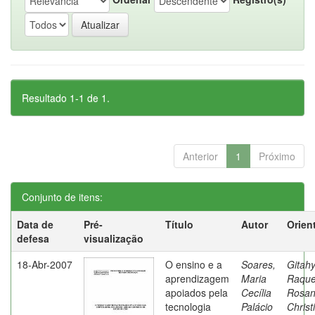
Resultado 1-1 de 1.
Anterior
1
Próximo
Conjunto de itens:
Data de
Pré-
Título
Autor
Orien
defesa
visualização
18-Abr-2007
O ensino e a
Soares,
Gitahy
aprendizagem
Maria
Raque
apoiados pela
Cecília
Rosa
tecnologia
Palácio
Christ