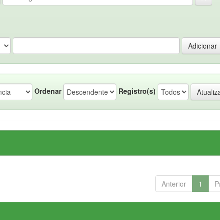
Ordenar
Registro(s)
Anterior
1
P