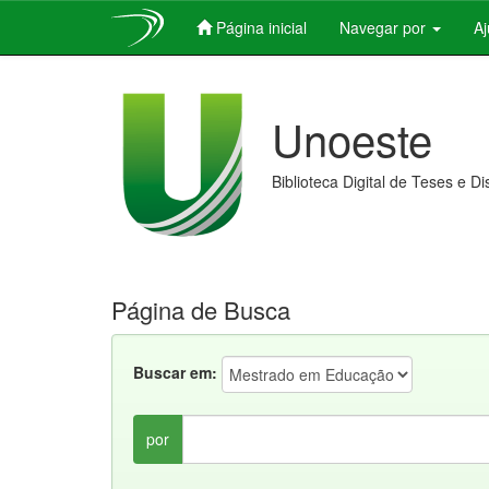
Página inicial
Navegar por
A
Skip
navigation
Unoeste
Biblioteca Digital de Teses e D
Página de Busca
Buscar em:
por