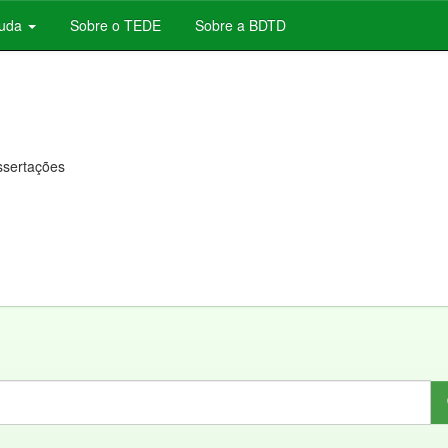
juda
Sobre o TEDE
Sobre a BDTD
issertações