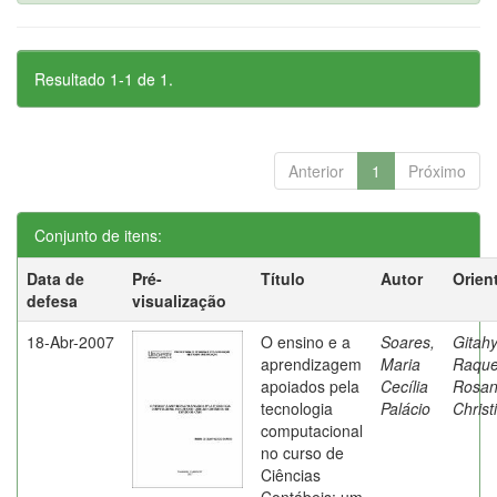
Resultado 1-1 de 1.
Anterior
1
Próximo
Conjunto de itens:
Data de
Pré-
Título
Autor
Orien
defesa
visualização
18-Abr-2007
O ensino e a
Soares,
Gitahy
aprendizagem
Maria
Raque
apoiados pela
Cecília
Rosa
tecnologia
Palácio
Christ
computacional
no curso de
Ciências