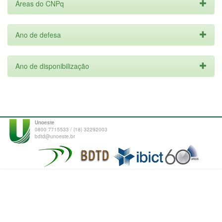
Áreas do CNPq
Ano de defesa
Ano de disponibilização
Unoeste
0800 7715533 / (18) 32292003
bdtd@unoeste.br