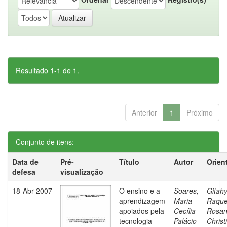
Resultado 1-1 de 1.
Anterior
1
Próximo
Conjunto de itens:
Data de
Pré-
Título
Autor
Orien
defesa
visualização
18-Abr-2007
O ensino e a
Soares,
Gitahy
aprendizagem
Maria
Raque
apoiados pela
Cecília
Rosa
tecnologia
Palácio
Christ