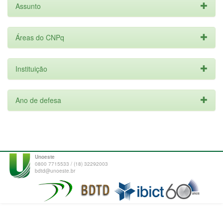
Assunto
Áreas do CNPq
Instituição
Ano de defesa
Unoeste
0800 7715533 / (18) 32292003
bdtd@unoeste.br