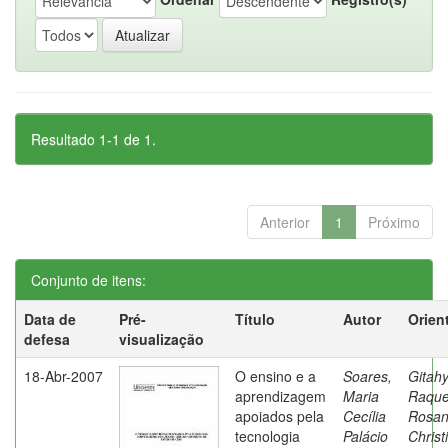
Resultado 1-1 de 1.
Anterior
1
Próximo
Conjunto de itens:
Data de
Pré-
Título
Autor
Orien
defesa
visualização
18-Abr-2007
O ensino e a
Soares,
Gitahy
aprendizagem
Maria
Raque
apoiados pela
Cecília
Rosa
tecnologia
Palácio
Christ