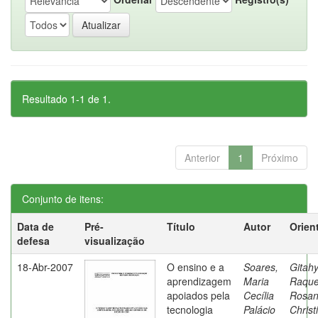
Resultado 1-1 de 1.
Anterior
1
Próximo
Conjunto de itens:
Data de
Pré-
Título
Autor
Orien
defesa
visualização
18-Abr-2007
O ensino e a
Soares,
Gitahy
aprendizagem
Maria
Raque
apoiados pela
Cecília
Rosa
tecnologia
Palácio
Christ