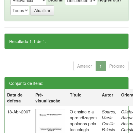
Resultado 1-1 de 1.
Anterior
1
Próximo
Conjunto de itens:
Data de
Pré-
Título
Autor
Orien
defesa
visualização
18-Abr-2007
O ensino e a
Soares,
Gitahy
aprendizagem
Maria
Raque
apoiados pela
Cecília
Rosa
tecnologia
Palácio
Christ