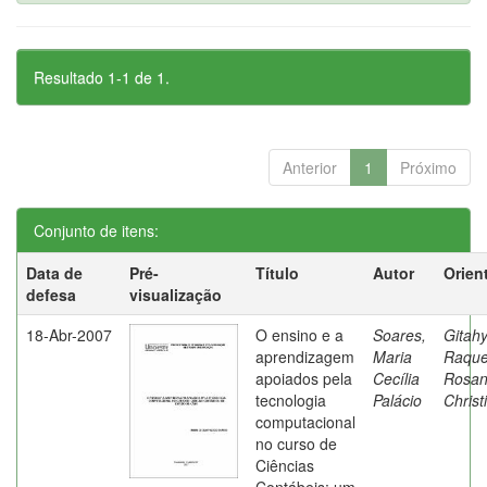
Resultado 1-1 de 1.
Anterior
1
Próximo
Conjunto de itens:
Data de
Pré-
Título
Autor
Orien
defesa
visualização
18-Abr-2007
O ensino e a
Soares,
Gitahy
aprendizagem
Maria
Raque
apoiados pela
Cecília
Rosa
tecnologia
Palácio
Christ
computacional
no curso de
Ciências