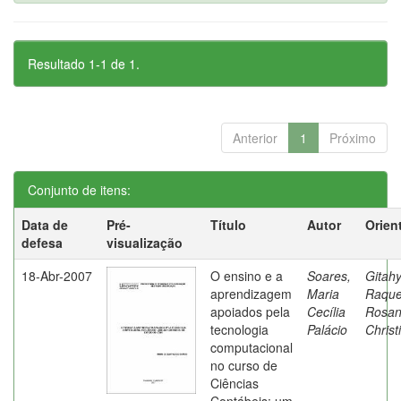
Resultado 1-1 de 1.
Anterior
1
Próximo
Conjunto de itens:
Data de
Pré-
Título
Autor
Orien
defesa
visualização
18-Abr-2007
O ensino e a
Soares,
Gitahy
aprendizagem
Maria
Raque
apoiados pela
Cecília
Rosa
tecnologia
Palácio
Christ
computacional
no curso de
Ciências