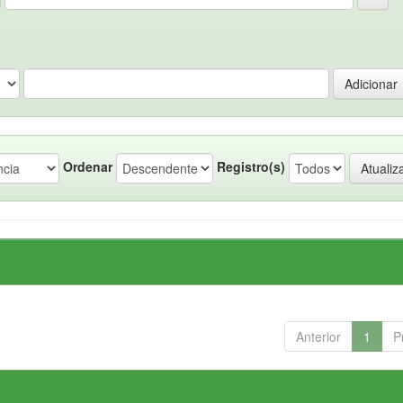
Ordenar
Registro(s)
Anterior
1
P