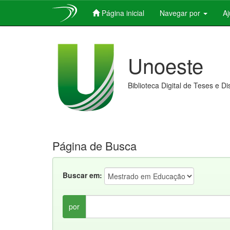
Página inicial
Navegar por
A
Skip
navigation
Unoeste
Biblioteca Digital de Teses e D
Página de Busca
Buscar em:
por