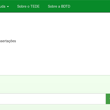
juda
Sobre o TEDE
Sobre a BDTD
issertações