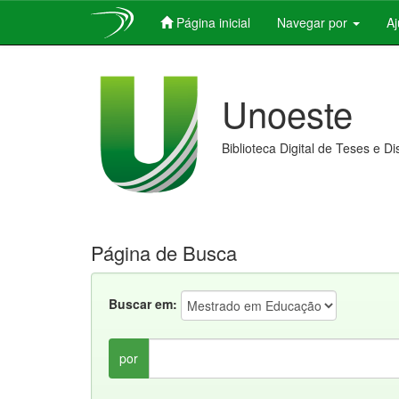
Página inicial
Navegar por
A
Skip
navigation
Unoeste
Biblioteca Digital de Teses e D
Página de Busca
Buscar em:
por