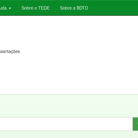
juda
Sobre o TEDE
Sobre a BDTD
issertações