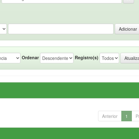
Ordenar
Registro(s)
Anterior
1
P