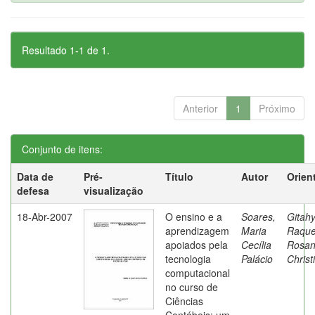
Resultado 1-1 de 1.
Anterior
1
Próximo
Conjunto de itens:
Data de
Pré-
Título
Autor
Orien
defesa
visualização
18-Abr-2007
O ensino e a
Soares,
Gitahy
aprendizagem
Maria
Raque
apoiados pela
Cecília
Rosa
tecnologia
Palácio
Christ
computacional
no curso de
Ciências