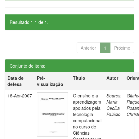
Resultado 1-1 de 1.
Anterior
1
Próximo
Conjunto de itens:
Data de
Pré-
Título
Autor
Orien
defesa
visualização
18-Abr-2007
O ensino e a
Soares,
Gitahy
aprendizagem
Maria
Raque
apoiados pela
Cecília
Rosa
tecnologia
Palácio
Christ
computacional
no curso de
Ciências