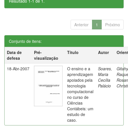
Resultado 1-1 de 1.
Anterior
1
Próximo
Conjunto de itens:
Data de
Pré-
Título
Autor
Orien
defesa
visualização
18-Abr-2007
O ensino e a
Soares,
Gitahy
aprendizagem
Maria
Raque
apoiados pela
Cecília
Rosa
tecnologia
Palácio
Christ
computacional
no curso de
Ciências
Contábeis: um
estudo de
caso.