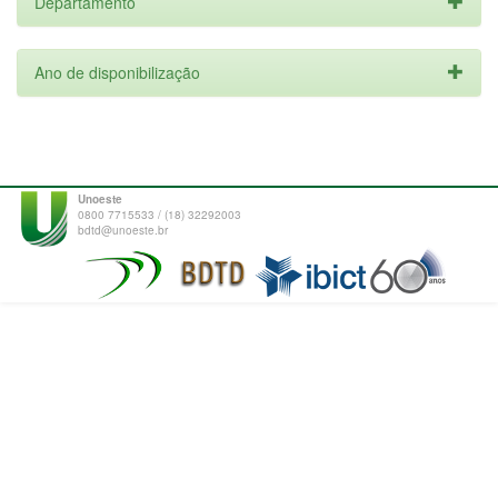
Departamento
Ano de disponibilização
Unoeste
0800 7715533 / (18) 32292003
bdtd@unoeste.br