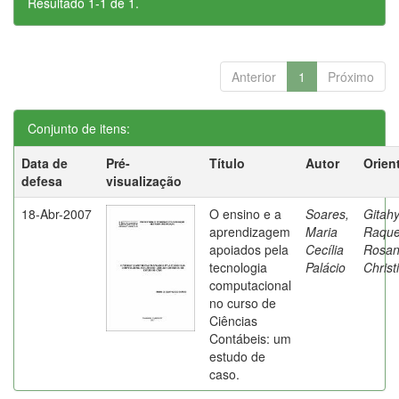
Resultado 1-1 de 1.
Anterior
1
Próximo
Conjunto de itens:
Data de
Pré-
Título
Autor
Orien
defesa
visualização
18-Abr-2007
O ensino e a
Soares,
Gitahy
aprendizagem
Maria
Raque
apoiados pela
Cecília
Rosa
tecnologia
Palácio
Christ
computacional
no curso de
Ciências
Contábeis: um
estudo de
caso.