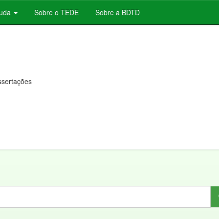
juda
Sobre o TEDE
Sobre a BDTD
issertações