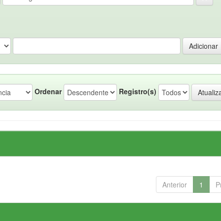
Ordenar
Registro(s)
Anterior
1
P