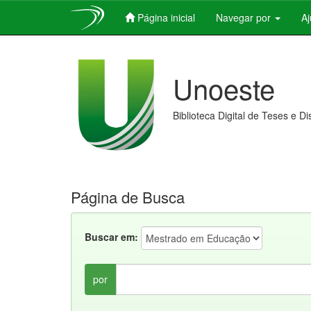
Página inicial
Navegar por
A
Skip
navigation
Unoeste
Biblioteca Digital de Teses e D
Página de Busca
Buscar em:
por