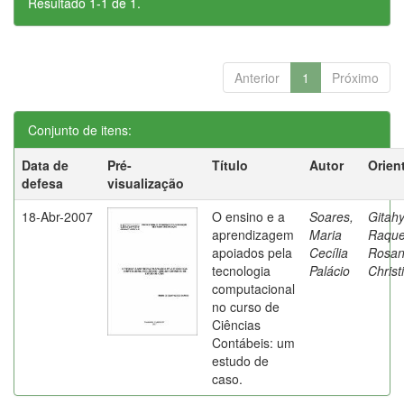
Resultado 1-1 de 1.
Anterior
1
Próximo
Conjunto de itens:
Data de
Pré-
Título
Autor
Orien
defesa
visualização
18-Abr-2007
O ensino e a
Soares,
Gitahy
aprendizagem
Maria
Raque
apoiados pela
Cecília
Rosa
tecnologia
Palácio
Christ
computacional
no curso de
Ciências
Contábeis: um
estudo de
caso.