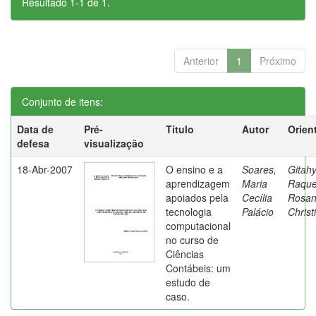
Resultado 1-1 de 1.
Anterior
1
Próximo
Conjunto de itens:
Data de
Pré-
Título
Autor
Orien
defesa
visualização
18-Abr-2007
O ensino e a
Soares,
Gitahy
aprendizagem
Maria
Raque
apoiados pela
Cecília
Rosa
tecnologia
Palácio
Christ
computacional
no curso de
Ciências
Contábeis: um
estudo de
caso.