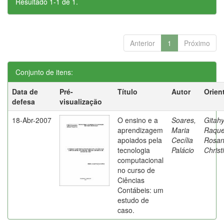
Resultado 1-1 de 1.
Anterior
1
Próximo
Conjunto de itens:
Data de
Pré-
Título
Autor
Orien
defesa
visualização
18-Abr-2007
O ensino e a
Soares,
Gitahy
aprendizagem
Maria
Raque
apoiados pela
Cecília
Rosa
tecnologia
Palácio
Christ
computacional
no curso de
Ciências
Contábeis: um
estudo de
caso.