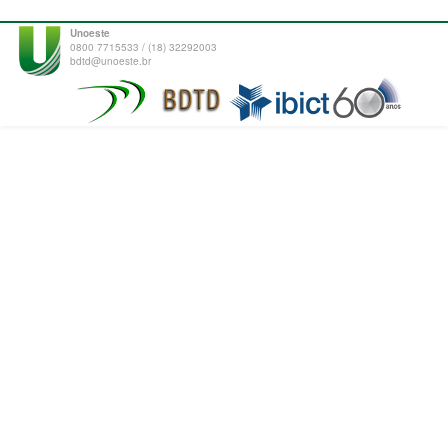
Unoeste
0800 7715533 / (18) 32292003
bdtd@unoeste.br