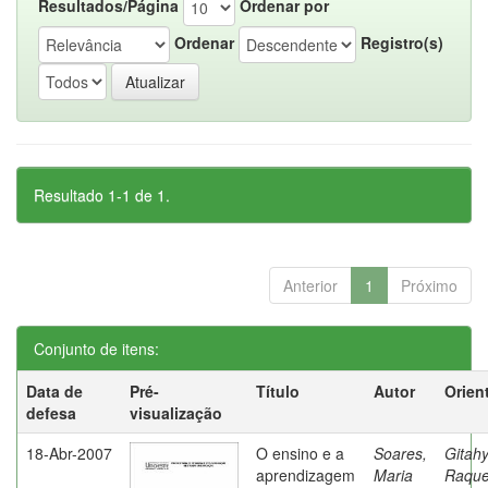
Resultados/Página
Ordenar por
Ordenar
Registro(s)
Resultado 1-1 de 1.
Anterior
1
Próximo
Conjunto de itens:
Data de
Pré-
Título
Autor
Orien
defesa
visualização
18-Abr-2007
O ensino e a
Soares,
Gitahy
aprendizagem
Maria
Raque